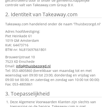
gecontroleerd door of onder de gemeenschappelijke
controle valt van Takeaway.com Group B.V.
2.
Identiteit van Takeaway.com
Takeaway.com handelend onder de naam 'Thuisbezorgd.nl'
Adres hoofdvestiging:
Piet Heinkade 61
1019 GM Amsterdam
KvK: 64473716
BTW-nr: NL815697661B01
Brouwerijstraat 10
7523 XD Enschede
Email:
info@thuisbezorgd.nl
Tel: 053-4805860 (bereikbaar van maandag tot en met
woensdag van 09:00 tot 23:00, donderdag en vrijdag van
09:00 tot 00:00, en zaterdag en zondag van 10:00 tot 00:00)
Fax: 053-4805861
3.
Toepasselijkheid
Deze Algemene Voorwaarden Klanten zijn slechts van
toepassing op de Service. Takeaway.com is niet