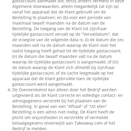
gastaccount aanmaakt die, tenzij anders vermeld in deze
Algemene Voorwaarden, alleen toegankelijk zal zijn (a)
vanaf het apparaat dat de Klant gebruikt om de
Bestelling te plaatsen; en (b) voor een periode van
maximaal twaalf maanden na de datum van de
Bestelling. De toegang van de Klant tot zijn/haar
tijdelijke gastaccount vervalt op de ''Vervaldatum'', dat
de vroegste van de volgende data is: (i) de datum die zes
maanden valt na de datum waarop de Klant voor het
laatst toegang heeft gehad tot de tijdelijke gastaccount;
(ii) de datum die twaalf maanden valt na de datum
waarop de tijdelijke gastaccount is aangemaakt; of (iii)
de datum waarop de Klant zich afmeldt bij zijn/haar
tijdelijke gastaccount, of de cache leegmaakt op het
apparaat dat de Klant gebruikte toen de tijdelijke
gastaccount werd aangemaakt.
De Overeenkomst kan alleen door het Bedrijf worden
uitgevoerd als de Klant correcte en volledige contact- en
adresgegevens verstrekt bij het plaatsen van de
Bestelling. In geval van een “Afhaal” of “Uit eten”
Bestelling is een adres niet nodig. De Klant heeft de
plicht om onjuistheden in verstrekte of vermelde
betaalgegevens onverwijld aan Takeaway.com of het
Bedrijf te melden.