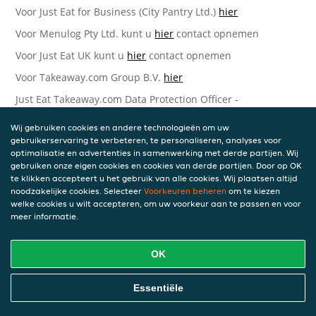
Voor Just Eat for Business (City Pantry Ltd.)
hier
Voor Menulog Pty Ltd. kunt u
hier
contact opnemen
Voor Just Eat UK kunt u
hier
contact opnemen
Voor Takeaway.com Group B.V.
hier
Just Eat Takeaway.com Data Protection Officer -
Takeaway.com Group B.V.
Wij gebruiken cookies en andere technologieën om uw
Piet Heinkade 61
gebruikerservaring te verbeteren, te personaliseren, analyses voor
1019 GM Amsterdam
optimalisatie en advertenties in samenwerking met derde partijen. Wij
Nederland
gebruiken onze eigen cookies en cookies van derde partijen. Door op OK
te klikken accepteert u het gebruik van alle cookies. Wij plaatsen altijd
Bijgewerkte versies van deze
noodzakelijke cookies. Selecteer
Voorkeuren beheren
om te kiezen
welke cookies u wilt accepteren, om uw voorkeur aan te passen en voor
Privacyverklaring
meer informatie.
Wij kunnen deze Verklaring van tijd tot tijd bijwerken als
OK
reactie op veranderende juridische, technische of zakelijke
ontwikkelingen. Wanneer wij onze Privacyverklaring
bijwerken, zullen wij passende maatregelen nemen om u
Essentiële
op de hoogte te brengen, in overeenstemming met het
belang van de wijzigingen die wij aanbrengen. Wanneer de